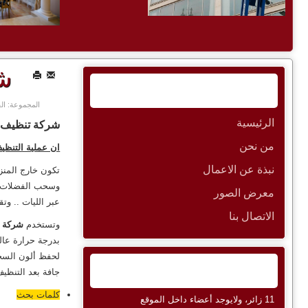
شر
القائمة الرئيسية
المجموعة: ال
الرئيسية
شركة تنظيف 
من نحن
ان عملية التنظيف
نبذة عن الاعمال
تكون خارج المنز
وسحب الفضلات ال
معرض الصور
عبر الليات .. وت
الاتصال بنا
وتستخدم
شركة ا
بدرجة حرارة عالية تصل الى 265 فهرنهايت حتى تتيح عملي
لحفظ ألون السجا
المتواجدون حاليا
جافة بعد التنظيف بحو
كلمات بحث
11 زائر، ولايوجد أعضاء داخل الموقع