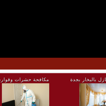
زل بالبخار بجدة
مكافحة حشرات وقوار