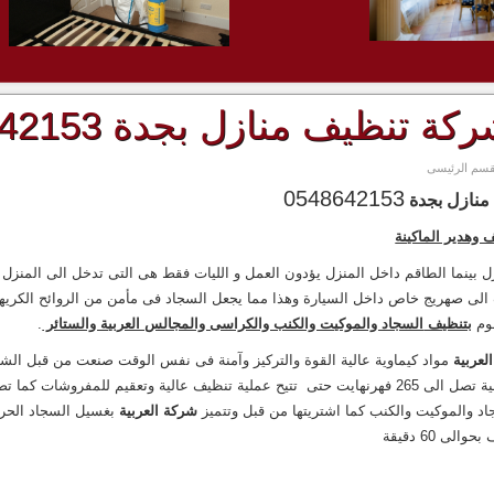
كة تنظيف منازل بجدة 0548642153
قسم الرئيسى
0548642153
منازل بجدة
 وهدير الماكينة
ل بينما الطاقم داخل المنزل يؤدون العمل و الليات فقط هى التى تدخل الى المنزل 
ى صهريج خاص داخل السيارة وهذا مما يجعل السجاد فى مأمن من الروائح الكريهة وت
قوم
بتنظيف
السجاد والموكيت والكنب والكراسى والمجالس العربية والستائر
.
لعربية
مواد كيماوية عالية القوة والتركيز وآمنة فى نفس الوقت صنعت من قبل الشر
ة تنظيف عالية وتعقيم للمفروشات كما تضيف
د والموكيت والكنب كما اشتريتها من قبل وتتميز
شركة العربية
بغسيل السجاد الحر
الى 60 دقيقة